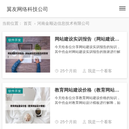
To
翼友网络科技公司
na
当前位置：
首页
河南金顺达信息技术有限公司
网站建设实训报告（网站建设实训报告的致谢）
软件开发
今天给各位分享网站建设实训报告的知识，
其中也会对网站建设实训报告的致谢进行解
释，如果能碰巧解决你现在面临的问题，别
忘了关注本站，现在开始吧！ 本文目录一
览： 1、网页设计实训总结心得6篇(......
25个月前
我是一个看客
教育网站建设价格（教育网站设计模板）
软件开发
今天给各位分享教育网站建设价格的知识，
其中也会对教育网站设计模板进行解释，如
果能碰巧解决你现在面临的问题，别忘了关
注本站，现在开始吧！ 本文目录一览： 1、
网站建设一个网站一般需要花费多少......
25个月前
我是一个看客